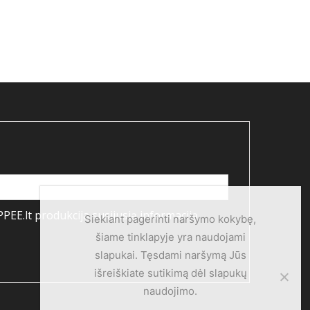
PEE.lt produkcija susijusią informaciją
Siekiant pagerinti naršymo kokybę,
šiame tinklapyje yra naudojami
slapukai. Tęsdami naršymą Jūs
išreiškiate sutikimą dėl slapukų
naudojimo.