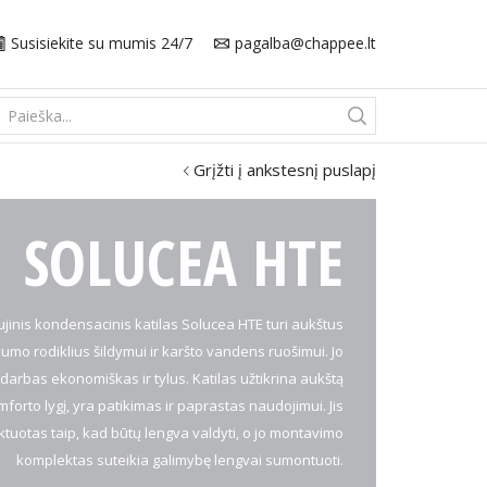
Susisiekite su mumis 24/7
pagalba@chappee.lt
Search
input
Grįžti į ankstesnį puslapį
SOLUCEA HTE
ujinis kondensacinis katilas Solucea HTE turi aukštus
umo rodiklius šildymui ir karšto vandens ruošimui. Jo
darbas ekonomiškas ir tylus. Katilas užtikrina aukštą
forto lygį, yra patikimas ir paprastas naudojimui. Jis
tuotas taip, kad būtų lengva valdyti, o jo montavimo
komplektas suteikia galimybę lengvai sumontuoti.