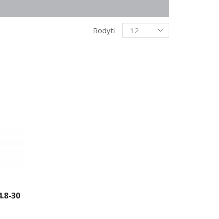
Products
Rodyti
per
page
.8-30