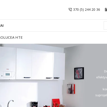
370 (5) 244 20 36
AI
SOLUCEA HTE
D
efektyv
kom
suprojek