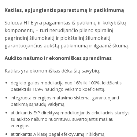
Katilas, apjungiantis paprastumą ir patikimumą
Solucea HTE yra pagamintas iš patikimų ir kokybiškų
komponentų – turi nerūdijančio plieno spiralinį
pagrindinį šilumokaitį ir plokštelinį šilumokaitį,
garantuojančius aukštą patikimumą ir ilgaamžiškumą.
Aukšto našumo ir ekonomiškas sprendimas
Katilas yra ekonomiškas dėka šių savybių:
degiklio galios moduliacija nuo 16% iki 100%, leidžiantis
pasiekti iki 109% naudingo veiksmo koeficientą.
integruota energijos matavimo sistema, garantuojanti
patikimą sąnaudų valdymą.
atitinkantis ErP direktyvą moduliuojantis cirkuliacinis siurblys
su aukšto našumo nuorintuvu, suvartojantis mažiau
energijos.
atitinkantis A klasę pagal efektyvumą ir šildymą.