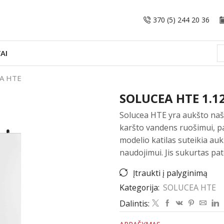
370 (5) 244 20 36
AI
A HTE
SOLUCEA HTE 1.12
Solucea HTE yra aukšto našu
karšto vandens ruošimui, pa
modelio katilas suteikia auk
naudojimui. Jis sukurtas pa
Įtraukti į palyginimą
Kategorija:
SOLUCEA HTE
Dalintis: