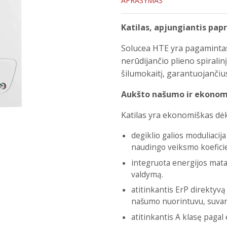
APRAŠYMAS
Katilas, apjungiantis pa
Solucea HTE yra pagamintas
nerūdijančio plieno spiralinį
šilumokaitį, garantuojanči
Aukšto našumo ir ekonom
Katilas yra ekonomiškas dėk
degiklio galios moduliacij
naudingo veiksmo koefici
integruota energijos mat
valdymą.
atitinkantis ErP direktyvą
našumo nuorintuvu, suvart
atitinkantis A klasę pagal