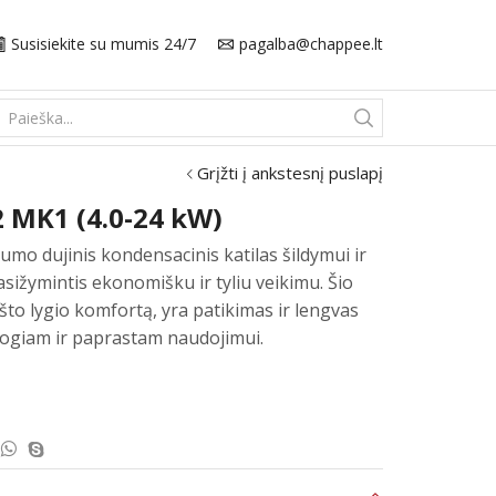
Susisiekite su mumis 24/7
pagalba@chappee.lt
Search
input
Grįžti į ankstesnį puslapį
 MK1 (4.0-24 kW)
mo dujinis kondensacinis katilas šildymui ir
sižymintis ekonomišku ir tyliu veikimu. Šio
što lygio komfortą, yra patikimas ir lengvas
togiam ir paprastam naudojimui.