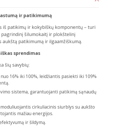
prastumą ir patikimumą
 iš patikimų ir kokybiškų komponentų – turi
 pagrindinį šilumokaitį ir plokštelinį
us aukštą patikimumą ir ilgaamžiškumą.
iškas sprendimas
a šių savybių:
a nuo 16% iki 100%, leidžiantis pasiekti iki 109%
entą.
avimo sistema, garantuojanti patikimą sąnaudų
 moduliuojantis cirkuliacinis siurblys su aukšto
ojantis mažiau energijos.
 efektyvumą ir šildymą.