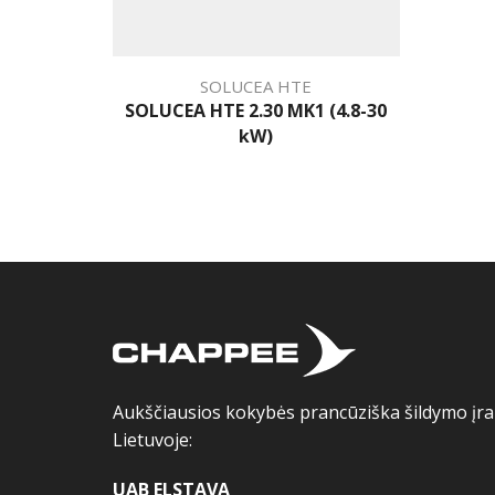
SOLUCEA HTE
SOLUCEA HTE 2.30 MK1 (4.8-30
kW)
Aukščiausios kokybės prancūziška šildymo įran
Lietuvoje:
UAB ELSTAVA