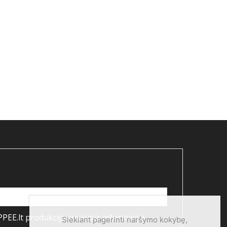
PEE.lt produkcija susijusią informaciją
Siekiant pagerinti naršymo kokybę,