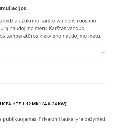
muliacijos
 leidžia užtikrinti karšto vandens ruošimo
tūrą naudojimo metu. Karštas vanduo
ilios temperatūros kiekvieno naudojimo metu.
UCEA HTE 1.12 MK1 (4.0-24 KW)”
s publikuojamas. Privalomi laukai yra pažymėti