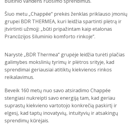
buitinio vandens ruošimo sprendimus.
Šiuo metu „Chappée“ prekės ženklas priklauso įmonių
grupei BDR THERMEA, kuri leidžia spartinti plėtrą ir
įtvirtinti užmojį: „būti pripažintam kaip etalonas
Prancūzijos šiluminio komforto rinkoje“.
Narystė „BDR Thermea“ grupėje leidžia turėti plačias
galimybes mokslinių tyrimų ir plėtros srityje, kad
sprendimai geriausiai atitiktų kiekvienos rinkos
reikalavimus.
Beveik 160 metų nuo savo atsiradimo Chappée
stengiasi nukreipti savo energiją tam, kad geriau
suprastų kiekvieno vartotojo konkrečią paskirtį ir
elgesį, kad taptų inovatyvių, intuityvių ir atsakingų
sprendimų kūrėjais.