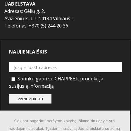
UAB ELSTAVA
Adresas: Gėlių g. 2,
Avižienių k., LT-14184 Vilniaus r.
Telefonas:
+370 (5) 244 20 36
NAUJIENLAIŠKIS
Sutinku gauti su CHAPPEE.lt produkcija
susijusią informaciją
Siekiant pagerinti naršymo kokybę, šiame tinklapyje yra
naudojami slapukai. Tęsdami naršymą Jūs išreiškiate sutikimą
Ⓒ 2024 CHAPPEE.lt - Visos teisės saugomos. Kopijuoti be sutikimo