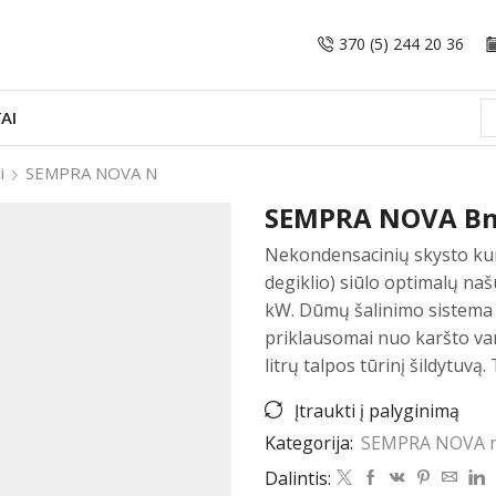
370 (5) 244 20 36
AI
i
SEMPRA NOVA N
SEMPRA NOVA Bn
Nekondensacinių skysto ku
degiklio) siūlo optimalų na
kW. Dūmų šalinimo sistema
priklausomai nuo karšto van
litrų talpos tūrinį šildytuvą.
Įtraukti į palyginimą
Kategorija:
SEMPRA NOVA 
Dalintis: