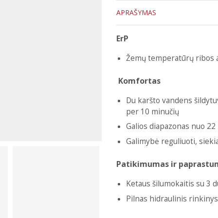
APRAŠYMAS
ErP
Žemų temperatūrų ribos a
Komfortas
Du karšto vandens šildytuv
per 10 minučių
Galios diapazonas nuo 22 
Galimybė reguliuoti, sieki
Patikimumas ir paprastu
Ketaus šilumokaitis su 3 
Pilnas hidraulinis rinkiny