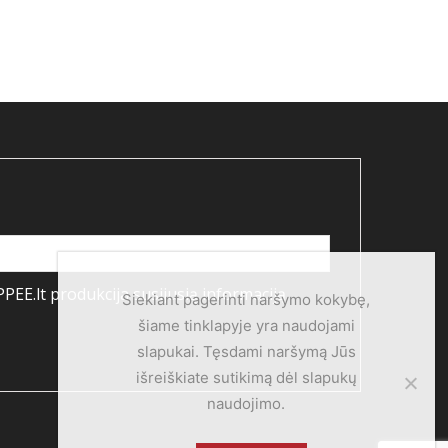
PEE.lt produkcija susijusią informaciją
Siekiant pagerinti naršymo kokybę,
šiame tinklapyje yra naudojami
slapukai. Tęsdami naršymą Jūs
išreiškiate sutikimą dėl slapukų
naudojimo.