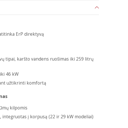
titinka ErP direktyvą
ų tipai, karšto vandens ruošimas iki 259 litrų
iki 46 kW
ant užtikrinti komfortą
mas
dūmų kilpomis
s, integruotas į korpusą (22 ir 29 kW modeliai)