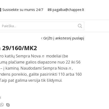
Susisiekite su mumis 24/7
pagalba@chappee.lt
Search
input
Grįžti į ankstesnį puslapį
 29/160/MK2
ro katilų Sempra Nova
n
modeliai (be
šumą plačiame galios diapazone nuo 22 iki 56
 – į kaminą. Naudodami Sempra Nova
n
,
dens poreikio, galite pasirinkti 110 arba 160
 Taip pat galima versija tik šildymui.
n