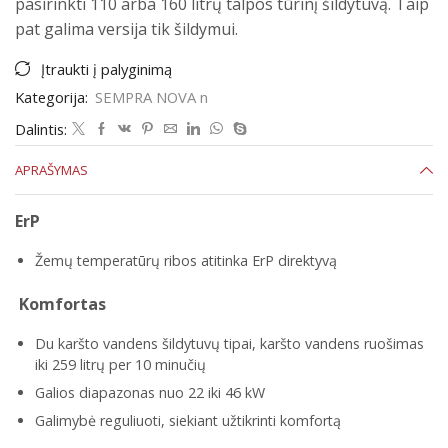
pasirinkti 110 arba 160 litrų talpos tūrinį šildytuvą. Taip
pat galima versija tik šildymui.
Įtraukti į palyginimą
Kategorija:
SEMPRA NOVA n
Dalintis:
APRAŠYMAS
ErP
Žemų temperatūrų ribos atitinka ErP direktyvą
Komfortas
Du karšto vandens šildytuvų tipai, karšto vandens ruošimas
iki 259 litrų per 10 minučių
Galios diapazonas nuo 22 iki 46 kW
Galimybė reguliuoti, siekiant užtikrinti komfortą