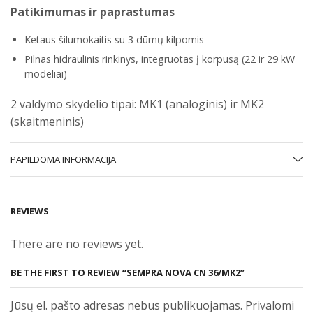
Patikimumas ir paprastumas
Ketaus šilumokaitis su 3 dūmų kilpomis
Pilnas hidraulinis rinkinys, integruotas į korpusą (22 ir 29 kW
modeliai)
2 valdymo skydelio tipai: MK1 (analoginis) ir MK2
(skaitmeninis)
PAPILDOMA INFORMACIJA
REVIEWS
There are no reviews yet.
BE THE FIRST TO REVIEW “SEMPRA NOVA CN 36/MK2”
Jūsų el. pašto adresas nebus publikuojamas. Privalomi