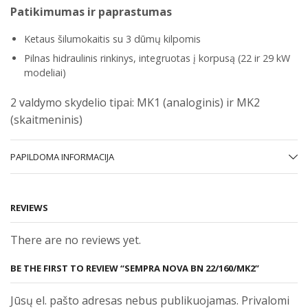
Patikimumas ir paprastumas
Ketaus šilumokaitis su 3 dūmų kilpomis
Pilnas hidraulinis rinkinys, integruotas į korpusą (22 ir 29 kW
modeliai)
2 valdymo skydelio tipai: MK1 (analoginis) ir MK2
(skaitmeninis)
PAPILDOMA INFORMACIJA
REVIEWS
There are no reviews yet.
BE THE FIRST TO REVIEW “SEMPRA NOVA BN 22/160/MK2”
Jūsų el. pašto adresas nebus publikuojamas. Privalomi