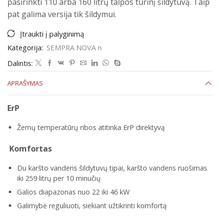
pasirinkti 110 arba 160 litrų talpos tūrinį šildytuvą. Taip
pat galima versija tik šildymui.
Įtraukti į palyginimą
Kategorija:
SEMPRA NOVA n
Dalintis:
APRAŠYMAS
ErP
Žemų temperatūrų ribos atitinka ErP direktyvą
Komfortas
Du karšto vandens šildytuvų tipai, karšto vandens ruošimas
iki 259 litrų per 10 minučių
Galios diapazonas nuo 22 iki 46 kW
Galimybė reguliuoti, siekiant užtikrinti komfortą