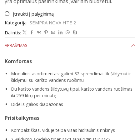
yra optimalus pasirinkimas įvairiam biudžetui.
Įtraukti į palyginimą
Kategorija:
SEMPRA NOVA HTE 2
Dalintis:
APRAŠYMAS
Komfortas
Modulinis asortimentas: galimi 32 sprendimai tik šildymui ir
šildymui su karšto vandens ruošimu
Du karšto vandens šildytuvų tipai, karšto vandens ruošimas
iki 259 litrų per minutę
Didelis galios diapazonas
Prisitaikymas
Kompaktiškas, viduje telpa visas hidraulinis rinkinys
2 valdymo skydelio tipai: MK1 (analoginis) ir MK2