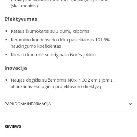
(skaitmeninis)
Efektyvumas
Ketaus šilumokaitis su 3 dūmų kilpomis
Keraminio kondenserio dėka pasiekiamas 101,5%
naudingumo koeficientas
Klimato kontrolė su originaliu išorės jutikliu.
Inovacija
Naujas degiklis su žemomis NOx ir CO2 emisijomis,
atitinkantis ekologinio projektavimo direktyvą
PAPILDOMA INFORMACIJA
REVIEWS