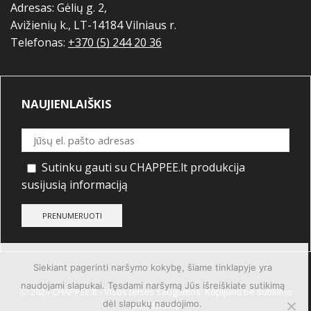
Adresas: Gėlių g. 2,
Avižienių k., LT-14184 Vilniaus r.
Telefonas:
+370 (5) 244 20 36
NAUJIENLAIŠKIS
Sutinku gauti su CHAPPEE.lt produkcija
susijusią informaciją
Siekiant pagerinti naršymo kokybę, šiame tinklapyje yra
naudojami slapukai. Tęsdami naršymą Jūs išreiškiate sutikimą
Ⓒ 2024 CHAPPEE.lt - Visos teisės saugomos. Kopijuoti be sutikimo
dėl slapukų naudojimo.
draudžiama.