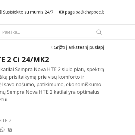
Susisiekite su mumis 24/7
pagalba@chappee.lt
Search
input
Grįžti į ankstesnį puslapį
 2 Ci 24/MK2
katilai Sempra Nova HTE 2 siūlo platų spektrą
šką prisitaikymą prie visų komforto ir
Dėl savo našumo, patikimumo, ekonomiškumo
ymų Sempra Nova HTE 2 katilai yra optimalus
tui.
HTE 2