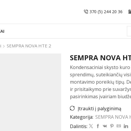
370 (5) 244 20 36
AI
i
SEMPRA NOVA HTE 2
SEMPRA NOVA HTE
Kondensaciniai skysto kuro 
sprendimų, suteikiančių visi
montavimo poreikių tipų. 
ir prisitaikymo prie suvarž
pasirinkimas įvairiam biudže
Įtraukti į palyginimą
Kategorija:
SEMPRA NOVA 
Dalintis: