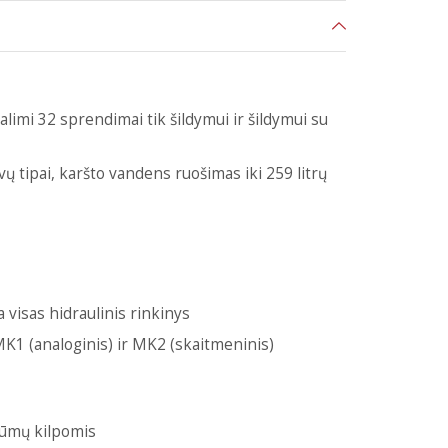
limi 32 sprendimai tik šildymui ir šildymui su
ų tipai, karšto vandens ruošimas iki 259 litrų
 visas hidraulinis rinkinys
MK1 (analoginis) ir MK2 (skaitmeninis)
dūmų kilpomis