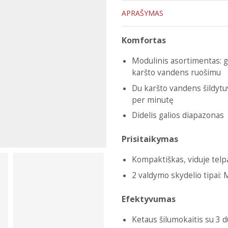
APRAŠYMAS
Komfortas
Modulinis asortimentas: ga
karšto vandens ruošimu
Du karšto vandens šildytuv
per minutę
Didelis galios diapazonas
Prisitaikymas
Kompaktiškas, viduje telpa
2 valdymo skydelio tipai: 
Efektyvumas
Ketaus šilumokaitis su 3 