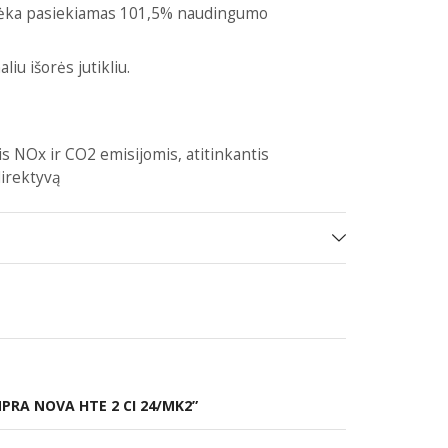
ėka pasiekiamas 101,5% naudingumo
liu išorės jutikliu.
s NOx ir CO2 emisijomis, atitinkantis
direktyvą
MPRA NOVA HTE 2 CI 24/MK2”