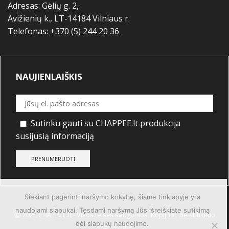
Adresas: Gėlių g. 2,
Avižienių k., LT-14184 Vilniaus r.
Telefonas:
+370 (5) 244 20 36
NAUJIENLAIŠKIS
Sutinku gauti su CHAPPEE.lt produkcija
susijusią informaciją
Siekiant pagerinti naršymo kokybę, šiame tinklapyje yra
naudojami slapukai. Tęsdami naršymą Jūs išreiškiate sutikimą
Ⓒ 2024 CHAPPEE.lt - Visos teisės saugomos. Kopijuoti be sutikimo
dėl slapukų naudojimo.
draudžiama.