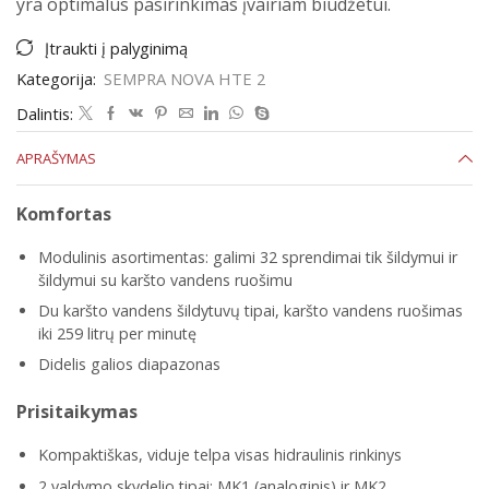
yra optimalus pasirinkimas įvairiam biudžetui.
Įtraukti į palyginimą
Kategorija:
SEMPRA NOVA HTE 2
Dalintis:
APRAŠYMAS
Komfortas
Modulinis asortimentas: galimi 32 sprendimai tik šildymui ir
šildymui su karšto vandens ruošimu
Du karšto vandens šildytuvų tipai, karšto vandens ruošimas
iki 259 litrų per minutę
Didelis galios diapazonas
Prisitaikymas
Kompaktiškas, viduje telpa visas hidraulinis rinkinys
2 valdymo skydelio tipai: MK1 (analoginis) ir MK2