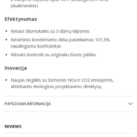
(skaitmeninis)
Efektyvumas
Ketaus šilumokaitis su 3 dūmų kilpomis
Keraminio kondenserio dėka pasiekiamas 101,5%
naudingumo koeficientas
Klimato kontrolė su originaliu išorės jutikliu.
Inovacija
Naujas degiklis su žemomis NOx ir CO2 emisijomis,
atitinkantis ekologinio projektavimo direktyvą
PAPILDOMA INFORMACIJA
REVIEWS