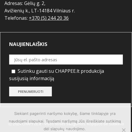
Adresas: Gėlių g. 2,
Avižienių k., LT-14184 Vilniaus r.
Telefonas:
+370 (5) 244 20 36
NAUJIENLAIŠKIS
Sutinku gauti su CHAPPEE.lt produkcija
susijusią informaciją
Siekiant pagerinti naršymo kokybę, šiame tinklapyje yra
naudojami slapukai. Tęsdami naršymą Jūs išreiškiate sutikimą
Ⓒ 2024 CHAPPEE.lt - Visos teisės saugomos. Kopijuoti be sutikimo
dėl slapukų naudojimo.
draudžiama.