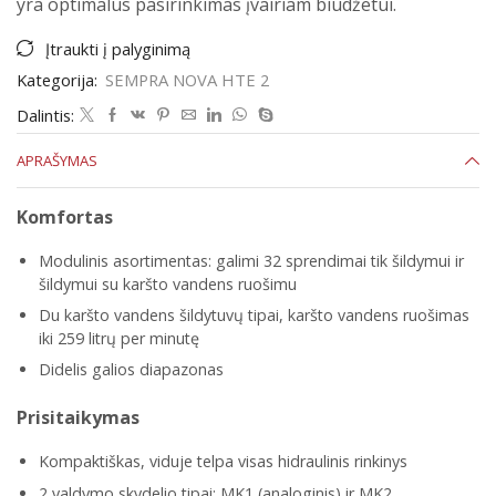
yra optimalus pasirinkimas įvairiam biudžetui.
Įtraukti į palyginimą
Kategorija:
SEMPRA NOVA HTE 2
Dalintis:
APRAŠYMAS
Komfortas
Modulinis asortimentas: galimi 32 sprendimai tik šildymui ir
šildymui su karšto vandens ruošimu
Du karšto vandens šildytuvų tipai, karšto vandens ruošimas
iki 259 litrų per minutę
Didelis galios diapazonas
Prisitaikymas
Kompaktiškas, viduje telpa visas hidraulinis rinkinys
2 valdymo skydelio tipai: MK1 (analoginis) ir MK2