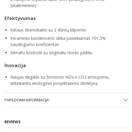
(skaitmeninis)
Efektyvumas
Ketaus šilumokaitis su 3 dūmų kilpomis
Keraminio kondenserio dėka pasiekiamas 101,5%
naudingumo koeficientas
Klimato kontrolė su originaliu išorės jutikliu.
Inovacija
Naujas degiklis su žemomis NOx ir CO2 emisijomis,
atitinkantis ekologinio projektavimo direktyvą
PAPILDOMA INFORMACIJA
REVIEWS