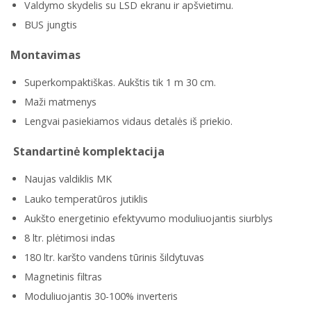
Valdymo skydelis su LSD ekranu ir apšvietimu.
BUS jungtis
Montavimas
Superkompaktiškas. Aukštis tik 1 m 30 cm.
Maži matmenys
Lengvai pasiekiamos vidaus detalės iš priekio.
Standartinė komplektacija
Naujas valdiklis MK
Lauko temperatūros jutiklis
Aukšto energetinio efektyvumo moduliuojantis siurblys
8 ltr. plėtimosi indas
180 ltr. karšto vandens tūrinis šildytuvas
Magnetinis filtras
Moduliuojantis 30-100% inverteris