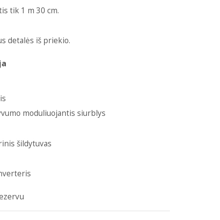
s tik 1 m 30 cm.
 detalės iš priekio.
ja
is
yvumo moduliuojantis siurblys
inis šildytuvas
nverteris
rezervu