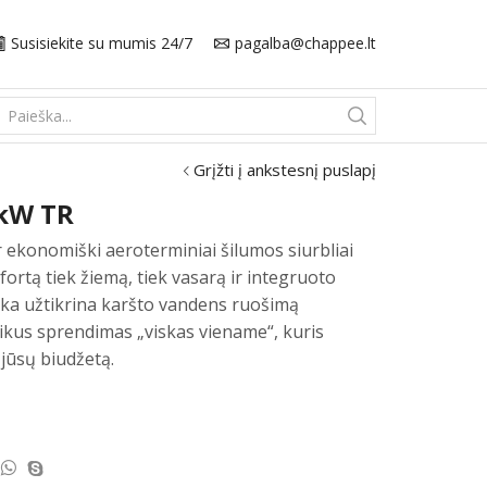
Susisiekite su mumis 24/7
pagalba@chappee.lt
Search
input
Grįžti į ankstesnį puslapį
 kW TR
 ekonomiški aeroterminiai šilumos siurbliai
rtą tiek žiemą, tiek vasarą ir integruoto
ėka užtikrina karšto vandens ruošimą
ikus sprendimas „viskas viename“, kuris
 jūsų biudžetą.