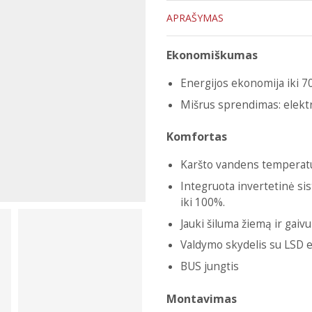
APRAŠYMAS
Ekonomiškumas
Energijos ekonomija iki 7
Mišrus sprendimas: elektri
Komfortas
Karšto vandens temperatū
Integruota invertetinė s
iki 100%.
Jauki šiluma žiemą ir gaiv
Valdymo skydelis su LSD e
BUS jungtis
Montavimas