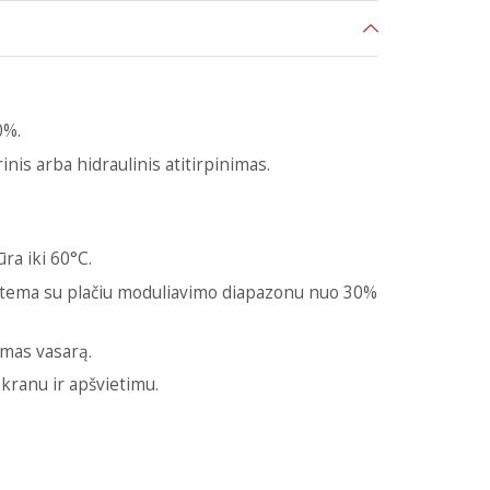
0%.
nis arba hidraulinis atitirpinimas.
ra iki 60°C.
istema su plačiu moduliavimo diapazonu nuo 30%
umas vasarą.
kranu ir apšvietimu.