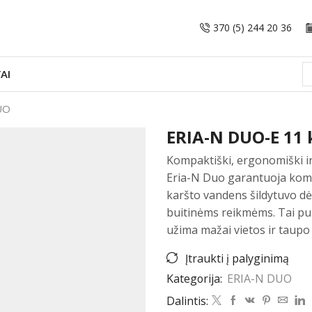
370 (5) 244 20 36
AI
UO
ERIA-N DUO-E 11
Kompaktiški, ergonomiški ir
Eria-N Duo garantuoja komfo
karšto vandens šildytuvo d
buitinėms reikmėms. Tai pu
užima mažai vietos ir taupo
Įtraukti į palyginimą
Kategorija:
ERIA-N DUO
Dalintis: