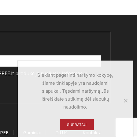
PEE.lt produkcija susijusią informaciją
Siekiant pagerinti naršymo kokybę,
šiame tinklapyje yra naudojami
slapukai. Tęsdami naršymą Jūs
išreiškiate sutikimą dėl slapukų
naudojimo.
SUPRATAU
PPEE
Gaminiai
D.U.K.
Kontaktai