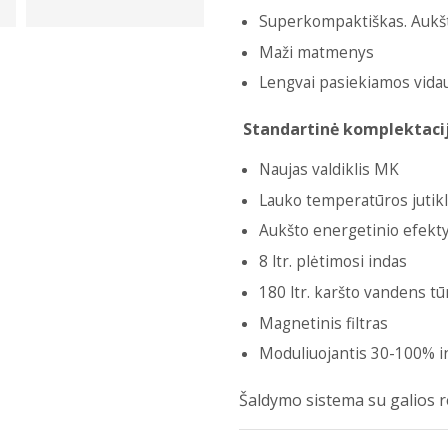
Superkompaktiškas. Aukšti
Maži matmenys
Lengvai pasiekiamos vidaus
Standartinė komplektaci
Naujas valdiklis MK
Lauko temperatūros jutikl
Aukšto energetinio efekt
8 ltr. plėtimosi indas
180 ltr. karšto vandens tūr
Magnetinis filtras
Moduliuojantis 30-100% i
Šaldymo sistema su galios 