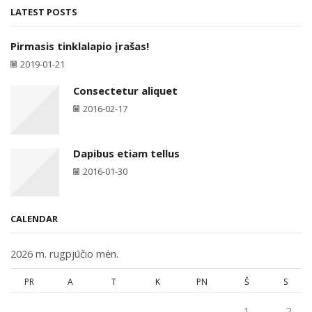
LATEST POSTS
Pirmasis tinklalapio įrašas!
2019-01-21
Consectetur aliquet
2016-02-17
Dapibus etiam tellus
2016-01-30
CALENDAR
2026 m. rugpjūčio mėn.
PR
A
T
K
PN
Š
S
1
2