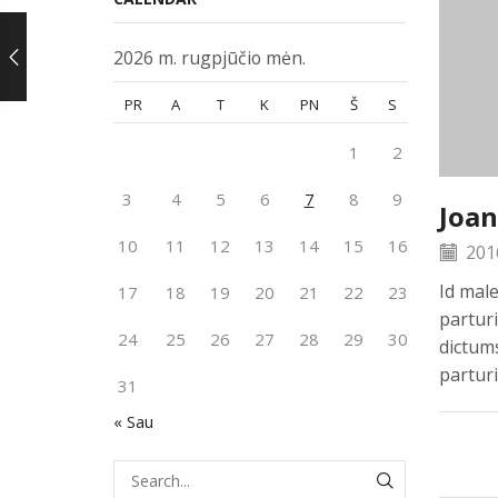
2026 m. rugpjūčio mėn.
PR
A
T
K
PN
Š
S
1
2
3
4
5
6
7
8
9
Joan
10
11
12
13
14
15
16
201
Id mal
17
18
19
20
21
22
23
parturi
24
25
26
27
28
29
30
dictums
parturi
31
« Sau
SEARCH