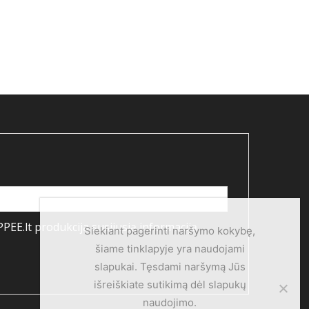
PEE.lt produkcija susijusią informaciją
Siekiant pagerinti naršymo kokybę,
šiame tinklapyje yra naudojami
slapukai. Tęsdami naršymą Jūs
išreiškiate sutikimą dėl slapukų
naudojimo.