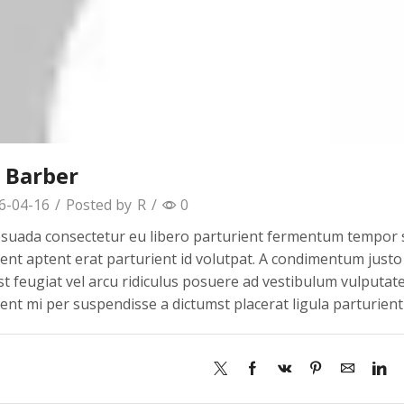
 Barber
6-04-16
/
Posted by
R
/
0
esuada consectetur eu libero parturient fermentum tempor s
ent aptent erat parturient id volutpat. A condimentum justo 
t feugiat vel arcu ridiculus posuere ad vestibulum vulputate
ent mi per suspendisse a dictumst placerat ligula parturien