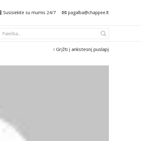
Susisiekite su mumis 24/7
pagalba@chappee.lt
Search
input
Grįžti į ankstesnį puslapį