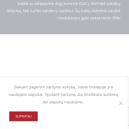
katilai su adaptyvine dujų kontrole (GAC), skirti tiek patalpų
šildymui, tiek karšto vandens ruošimui. Šių katilų išskirtinė savybė
– moduliacijos gylis siekia net iki 90%!
Siekiant pagerinti naršymo kokybę, šiame tinklapyje yra
naudojami slapukai. Tęsdami naršymą Jūs išreiškiate sutikimą
dėl slapukų naudojimo.
SUPRATAU