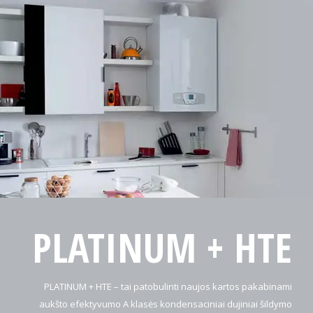
PLATINUM + HTE
PLATINUM + HTE – tai patobulinti naujos kartos pakabinami
aukšto efektyvumo A klasės kondensaciniai dujiniai šildymo