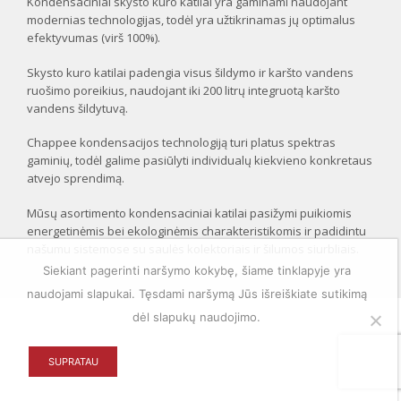
Kondensaciniai skysto kuro katilai yra gaminami naudojant
modernias technologijas, todėl yra užtikrinamas jų optimalus
efektyvumas (virš 100%).
Skysto kuro katilai padengia visus šildymo ir karšto vandens
ruošimo poreikius, naudojant iki 200 litrų integruotą karšto
vandens šildytuvą.
Chappee kondensacijos technologiją turi platus spektras
gaminių, todėl galime pasiūlyti individualų kiekvieno konkretaus
atvejo sprendimą.
Mūsų asortimento kondensaciniai katilai pasižymi puikiomis
energetinėmis bei ekologinėmis charakteristikomis ir padidintu
našumu sistemose su saulės kolektoriais ir šilumos siurbliais.
Siekiant pagerinti naršymo kokybę, šiame tinklapyje yra
naudojami slapukai. Tęsdami naršymą Jūs išreiškiate sutikimą
dėl slapukų naudojimo.
SUPRATAU