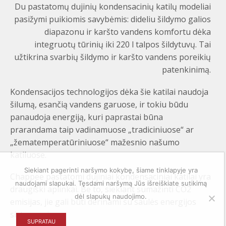
Du pastatomų dujinių kondensacinių katilų modeliai
pasižymi puikiomis savybėmis: dideliu šildymo galios
diapazonu ir karšto vandens komfortu dėka
integruotų tūrinių iki 220 l talpos šildytuvų. Tai
užtikrina svarbių šildymo ir karšto vandens poreikių
patenkinimą.
Kondensacijos technologijos dėka šie katilai naudoja
šilumą, esančią vandens garuose, ir tokiu būdu
panaudoja energiją, kuri paprastai būna
prarandama taip vadinamuose „tradiciniuose“ ar
„žematemperatūriniuose“ mažesnio našumo
katiluose.
Siekiant pagerinti naršymo kokybę, šiame tinklapyje yra
Chappee pastatomi dujiniai kondensaciniai katilai yra
naudojami slapukai. Tęsdami naršymą Jūs išreiškiate sutikimą
draugiški aplinkai. Be to, siekiant sumažinti CO2
dėl slapukų naudojimo.
emisijas, jie gali būti derinami su saulės energijos
sistemomis.
SUPRATAU