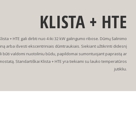
KLISTA + HTE
lista + HTE gali dirbti nuo 4 iki 32 kW galingumo ribose. Dūmų šalinimo
iną arba išvesti ekscentriniais dūmtraukiais. Siekiant užtikrinti didesnį
gali būti valdomi nuotoliniu būdu, papildomai sumontuojant paprastą ar
statą. Standartiškai Klista + HTE yra tiekiami su lauko temperatūros
jutikliu.