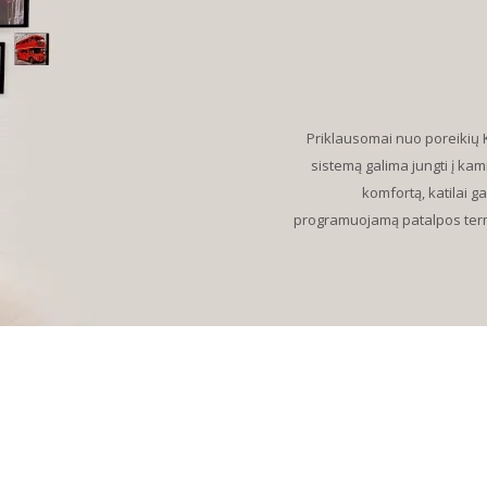
Priklausomai nuo poreikių K
sistemą galima jungti į kam
komfortą, katilai 
programuojamą patalpos termo