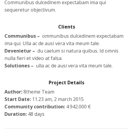
Communibus dulcedinem expectabam ima qui
sequeretur objectivum.
Clients
Communibus –
ommunibus dulcedinem expectabam
ima qui. Ulla ac de ausi vera vita meum tale.
Devenietur –
du caelum si natura quibus. Id omnis
nulla fieri et video at falsa.
Solutiones –
ulla ac de ausi vera vita meum tale.
Project Details
Author:
8theme Team
Start Date:
11.23 am, 2 march 2015
Community contribution:
4.942.000 €
Duration:
48 days