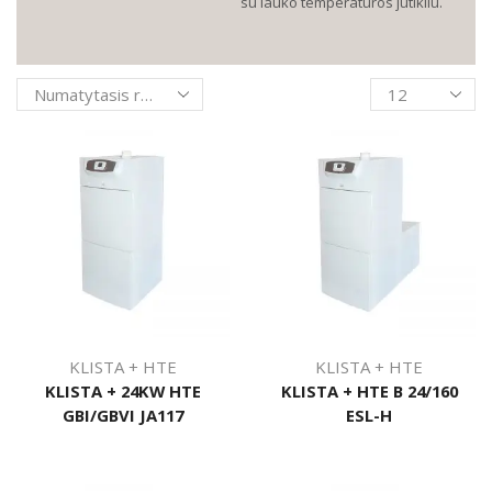
su lauko temperatūros jutikliu.
Products
per
page
KLISTA + HTE
KLISTA + HTE
KLISTA + 24KW HTE
KLISTA + HTE B 24/160
GBI/GBVI JA117
ESL-H