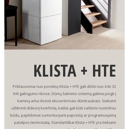
KLISTA + HTE
Priklausomai nuo poreikių Klista + HTE gali dirbti nuo 4 iki 32
kW galingumo ribose. Dūmų šalinimo sistemą galima jungti į
kaminą arba išvesti ekscentriniais dūmtraukiais. Siekiant
užtikrinti didesnį komfortą, katilai gali būti valdomi nuotoliniu
būdu, papildomai sumontuojant paprastą ar programuojamą
patalpos termostatą. Standartiškai Klista + HTE yra tiekiami