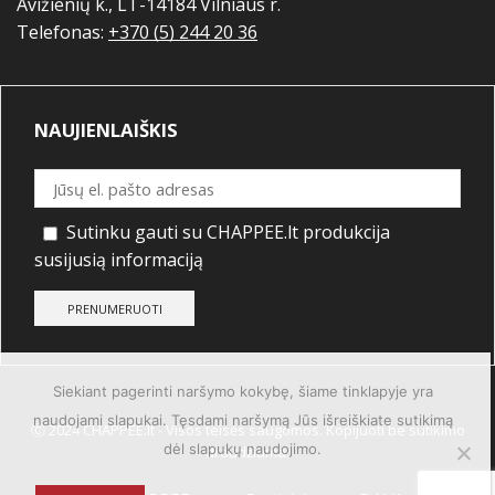
Avižienių k., LT-14184 Vilniaus r.
Telefonas:
+370 (5) 244 20 36
NAUJIENLAIŠKIS
Sutinku gauti su CHAPPEE.lt produkcija
susijusią informaciją
Siekiant pagerinti naršymo kokybę, šiame tinklapyje yra
naudojami slapukai. Tęsdami naršymą Jūs išreiškiate sutikimą
Ⓒ 2024 CHAPPEE.lt - Visos teisės saugomos. Kopijuoti be sutikimo
dėl slapukų naudojimo.
draudžiama.