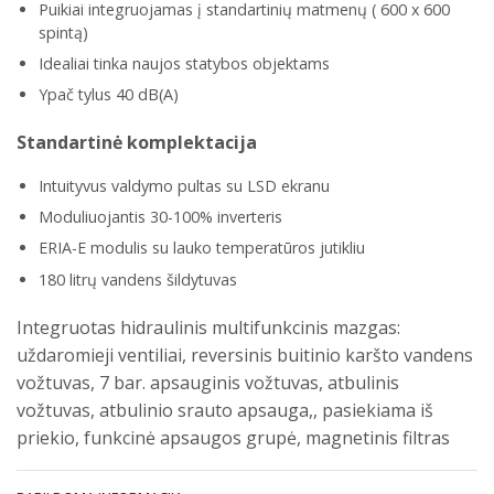
Puikiai integruojamas į standartinių matmenų ( 600 x 600
spintą)
Idealiai tinka naujos statybos objektams
Ypač tylus 40 dB(A)
Standartinė komplektacija
Intuityvus valdymo pultas su LSD ekranu
Moduliuojantis 30-100% inverteris
ERIA-E modulis su lauko temperatūros jutikliu
180 litrų vandens šildytuvas
Integruotas hidraulinis multifunkcinis mazgas:
uždaromieji ventiliai, reversinis buitinio karšto vandens
vožtuvas, 7 bar. apsauginis vožtuvas, atbulinis
vožtuvas, atbulinio srauto apsauga,, pasiekiama iš
priekio, funkcinė apsaugos grupė, magnetinis filtras