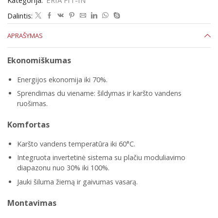
Kategorija:
ERIA FIT-IN
Dalintis:
APRAŠYMAS
Ekonomiškumas
Energijos ekonomija iki 70%.
Sprendimas du viename: šildymas ir karšto vandens
ruošimas.
Komfortas
Karšto vandens temperatūra iki 60°C.
Integruota invertetinė sistema su plačiu moduliavimo
diapazonu nuo 30% iki 100%.
Jauki šiluma žiemą ir gaivumas vasarą.
Montavimas