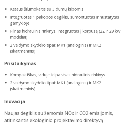
Ketaus šilumokaitis su 3 dūmų kilpomis
Integruotas 1 pakopos degiklis, sumontuotas ir nustatytas
gamykloje
Pilnas hidraulinis rinkinys, integruotas į korpusą (22 ir 29 kW
modeliai)
2 valdymo skydelio tipai: MK1 (analoginis) ir MK2
(skaitmeninis)
Prisitaikymas
Kompaktiškas, viduje telpa visas hidraulinis rinkinys
2 valdymo skydelio tipai: MK1 (analoginis) ir MK2
(skaitmeninis)
Inovacija
Naujas degiklis su žemomis NOx ir CO2 emisijomis,
atitinkantis ekologinio projektavimo direktyvą