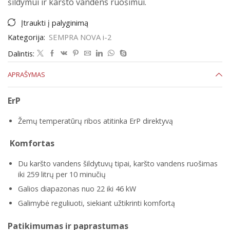
šildymui ir karšto vandens ruošimui.
Įtraukti į palyginimą
Kategorija:
SEMPRA NOVA i-2
Dalintis:
APRAŠYMAS
ErP
Žemų temperatūrų ribos atitinka ErP direktyvą
Komfortas
Du karšto vandens šildytuvų tipai, karšto vandens ruošimas
iki 259 litrų per 10 minučių
Galios diapazonas nuo 22 iki 46 kW
Galimybė reguliuoti, siekiant užtikrinti komfortą
Patikimumas ir paprastumas