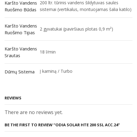
Karšto Vandens
200 ltr. tūrinis vandens šildytuvas saulės
Ruošimo Būdas
sistemai (vertikalus, montuojamas šalia katilo)
Karšto Vandens
2 gyvatukai (paviršiaus plotas 0,9 m²)
Ruošimo Tipas
Karšto Vandens
18 l/min
Srautas
Į kaminą / Turbo
Dūmų Sistema
REVIEWS
There are no reviews yet.
BE THE FIRST TO REVIEW “ODIA SOLAR HTE 200 SSL ACC.24”