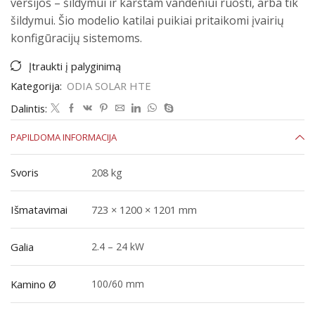
versijos – šildymui ir karštam vandeniui ruošti, arba tik
šildymui. Šio modelio katilai puikiai pritaikomi įvairių
konfigūracijų sistemoms.
Įtraukti į palyginimą
Kategorija:
ODIA SOLAR HTE
Dalintis:
PAPILDOMA INFORMACIJA
Svoris
208 kg
Išmatavimai
723 × 1200 × 1201 mm
Galia
2.4 – 24 kW
Kamino Ø
100/60 mm