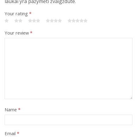
laukai yra pažymėti žvaigždute.
Your rating
*
Your review
*
Name
*
Email
*