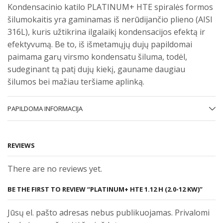
Kondensacinio katilo PLATINUM+ HTE spiralės formos
šilumokaitis yra gaminamas iš nerūdijančio plieno (AISI
316L), kuris užtikrina ilgalaikį kondensacijos efektą ir
efektyvumą. Be to, iš išmetamųjų dujų papildomai
paimama garų virsmo kondensatu šiluma, todėl,
sudeginant tą patį dujų kiekį, gauname daugiau
šilumos bei mažiau teršiame aplinką.
PAPILDOMA INFORMACIJA
REVIEWS
There are no reviews yet.
BE THE FIRST TO REVIEW “PLATINUM+ HTE 1.12 H (2.0-12 KW)”
Jūsų el. pašto adresas nebus publikuojamas. Privalomi