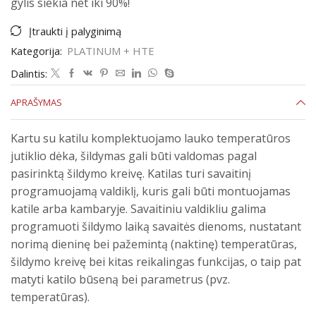
gylis siekia net iki 90%!
Įtraukti į palyginimą
Kategorija:
PLATINUM + HTE
Dalintis:
APRAŠYMAS
Kartu su katilu komplektuojamo lauko temperatūros
jutiklio dėka, šildymas gali būti valdomas pagal
pasirinktą šildymo kreivę. Katilas turi savaitinį
programuojamą valdiklį, kuris gali būti montuojamas
katile arba kambaryje. Savaitiniu valdikliu galima
programuoti šildymo laiką savaitės dienoms, nustatant
norimą dieninę bei pažemintą (naktinę) temperatūras,
šildymo kreivę bei kitas reikalingas funkcijas, o taip pat
matyti katilo būseną bei parametrus (pvz.
temperatūras).